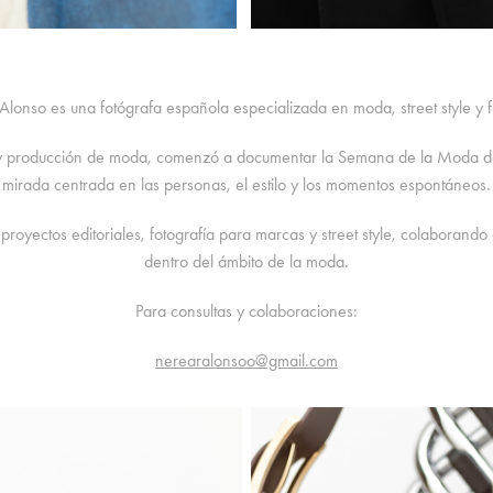
lonso es una fotógrafa española especializada en moda, street style y fot
o y producción de moda, comenzó a documentar la Semana de la Moda d
mirada centrada en las personas, el estilo y los momentos espontáneos.
proyectos editoriales, fotografía para marcas y street style, colaborand
dentro del ámbito de la moda.
Para consultas y colaboraciones:
nerearalonsoo@gmail.com