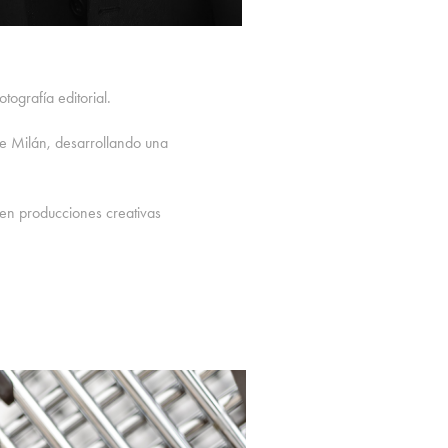
ografía editorial.
e Milán, desarrollando una
o en producciones creativas